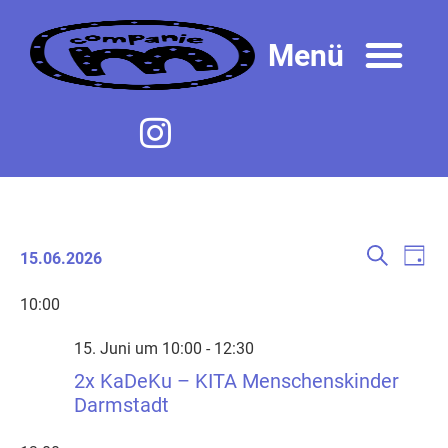
Veranst
Ver
Suche
15.06.2026
Tag
Ans
Datum
Suche
wählen.
Nav
10:00
und
Ansicht
15. Juni um 10:00
-
12:30
Navigat
2x KaDeKu – KITA Menschenskinder
Darmstadt