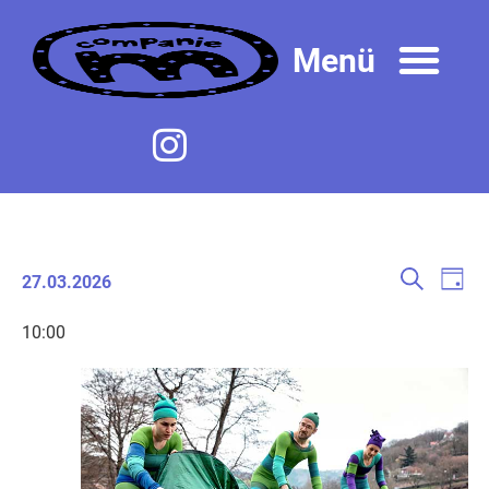
Veranst
Ver
Suche
27.03.2026
Tag
Ans
Datum
Suche
wählen.
Nav
10:00
und
Ansicht
Navigat