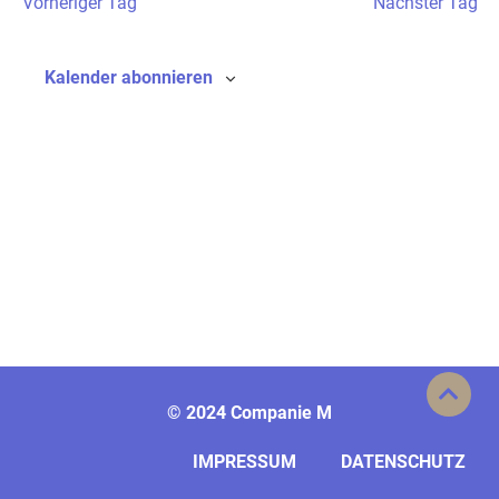
Vorheriger Tag
Nächster Tag
Ansicht
Navigat
Kalender abonnieren
©
2024 Companie M
IMPRESSUM
DATENSCHUTZ