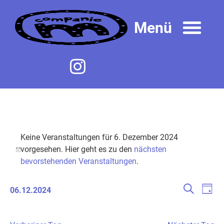
Keine Veranstaltungen für 6. Dezember 2024
vorgesehen. Hier geht es zu den
nächsten
Notice
bevorstehenden Veranstaltungen
.
Veranst
Ver
Suche
06.12.2024
Tag
Ans
Datum
Suche
wählen.
Nav
und