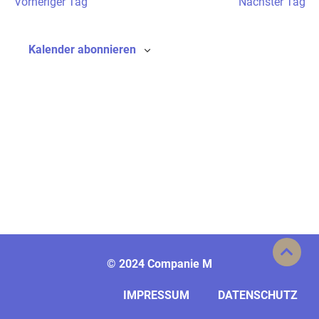
Vorheriger Tag
Nächster Tag
Ansicht
Navigat
Kalender abonnieren
©
2024 Companie M
IMPRESSUM
DATENSCHUTZ