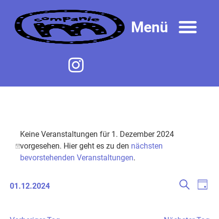
Keine Veranstaltungen für 1. Dezember 2024
vorgesehen. Hier geht es zu den
nächsten
Notice
bevorstehenden Veranstaltungen
.
Veranst
Ver
Suche
01.12.2024
Tag
Ans
Datum
Suche
wählen.
Nav
und